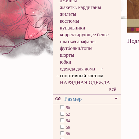
джинсы
жакеты, кардиганы
жилеты
костюмы
купальники
корректирующее белье
Подх
платья/сарафаны
футболки/топы
шорты
юбки
одежда для дома
спортивный костюм
НАРЯДНАЯ ОДЕЖДА
всё
Размер
50
52
54
56
58