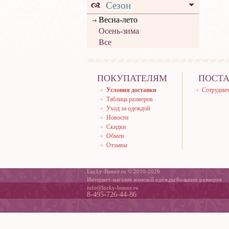
Сезон
Весна-лето
Осень-зима
Все
ПОКУПАТЕЛЯМ
ПОСТ
Условия доставки
Сотруднич
Таблица размеров
Уход за одеждой
Новости
Скидки
Обмен
Отзывы
Lucky-Bunny.ru © 2010-2026
Интернет-магазин женской одежды больших размеров
info@lucky-bunny.ru
8-495-726-44-86