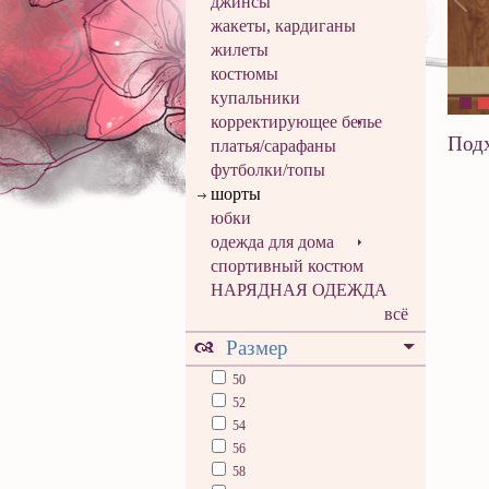
джинсы
жакеты, кардиганы
жилеты
костюмы
купальники
корректирующее белье
Подх
платья/сарафаны
футболки/топы
шорты
юбки
одежда для дома
спортивный костюм
НАРЯДНАЯ ОДЕЖДА
всё
Размер
50
52
54
56
58