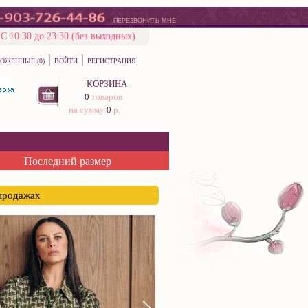
ПЕРЕЗВОНИТЬ МНЕ
С 10:30 до 23:30 (без выходных)
|
|
ОЖЕННЫЕ (0)
ВОЙТИ
РЕГИСТРАЦИЯ
КОРЗИНА
0
товаров
на сумму
0
р.
Последний размер
спродажах