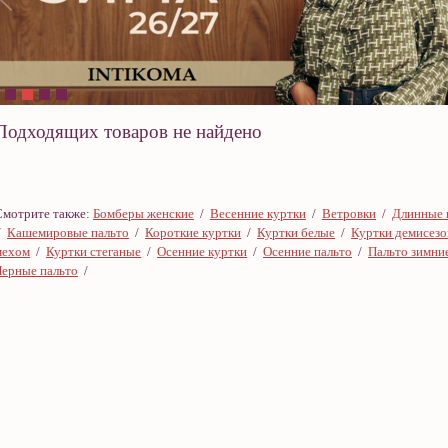
Подходящих товаров не найдено
Смотрите также:
Бомберы женские
/
Весенние куртки
/
Ветровки
/
Длинные 
/
Кашемировые пальто
/
Короткие куртки
/
Куртки белые
/
Куртки демисез
мехом
/
Куртки стеганые
/
Осенние куртки
/
Осенние пальто
/
Пальто зимни
Черные пальто
/