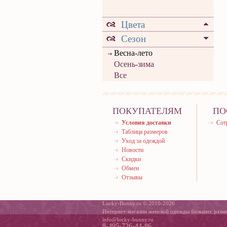
Цвета
Сезон
Весна-лето
Осень-зима
Все
ПОКУПАТЕЛЯМ
ПО
Условия доставки
Сот
Таблица размеров
Уход за одеждой
Новости
Скидки
Обмен
Отзывы
Lucky-Bunny.ru © 2010-2026
Интернет-магазин женской одежды больших разм
info@lucky-bunny.ru
8-495-726-44-86