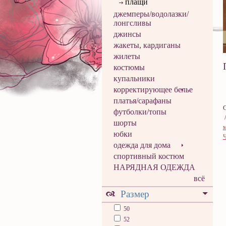
плащи
джемперы/водолазки/
лонгсливы
джинсы
жакеты, кардиганы
жилеты
костюмы
купальники
корректирующее белье
платья/сарафаны
футболки/топы
шорты
юбки
одежда для дома
спортивный костюм
НАРЯДНАЯ ОДЕЖДА
всё
Размер
50
52