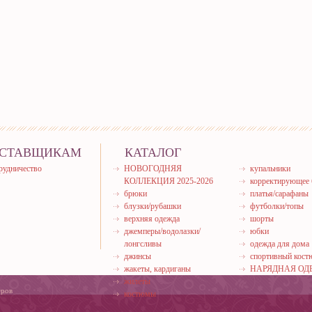
СТАВЩИКАМ
КАТАЛОГ
рудничество
НОВОГОДНЯЯ
купальники
КОЛЛЕКЦИЯ 2025-2026
корректирующее 
брюки
платья/сарафаны
блузки/рубашки
футболки/топы
верхняя одежда
шорты
джемперы/водолазки/
юбки
лонгсливы
одежда для дома
джинсы
спортивный кос
жакеты, кардиганы
НАРЯДНАЯ ОД
жилеты
еров
костюмы