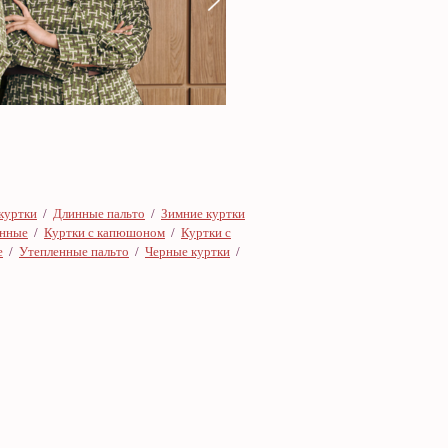
куртки
/
Длинные пальто
/
Зимние куртки
онные
/
Куртки с капюшоном
/
Куртки с
е
/
Утепленные пальто
/
Черные куртки
/