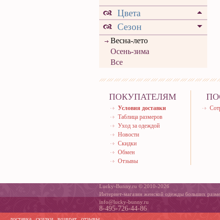
Цвета
Сезон
Весна-лето
Осень-зима
Все
ПОКУПАТЕЛЯМ
ПО
Условия доставки
Сот
Таблица размеров
Уход за одеждой
Новости
Скидки
Обмен
Отзывы
Lucky-Bunny.ru © 2010-2026
Интернет-магазин женской одежды больших разм
info@lucky-bunny.ru
8-495-726-44-86
доставка
скидки
возврат
отзывы