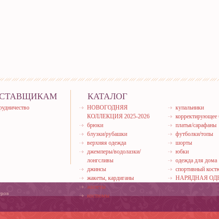
СТАВЩИКАМ
КАТАЛОГ
рудничество
НОВОГОДНЯЯ
купальники
КОЛЛЕКЦИЯ 2025-2026
корректирующее 
брюки
платья/сарафаны
блузки/рубашки
футболки/топы
верхняя одежда
шорты
джемперы/водолазки/
юбки
лонгсливы
одежда для дома
джинсы
спортивный кос
жакеты, кардиганы
НАРЯДНАЯ ОД
жилеты
еров
костюмы