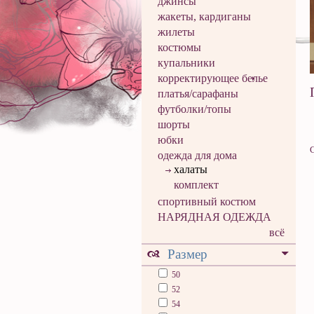
джинсы
жакеты, кардиганы
жилеты
костюмы
купальники
корректирующее белье
платья/сарафаны
футболки/топы
шорты
юбки
одежда для дома
халаты
комплект
спортивный костюм
НАРЯДНАЯ ОДЕЖДА
всё
Размер
50
52
54