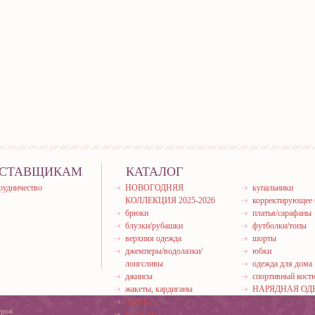
СТАВЩИКАМ
КАТАЛОГ
рудничество
НОВОГОДНЯЯ
купальники
КОЛЛЕКЦИЯ 2025-2026
корректирующее 
брюки
платья/сарафаны
блузки/рубашки
футболки/топы
верхняя одежда
шорты
джемперы/водолазки/
юбки
лонгсливы
одежда для дома
джинсы
спортивный кос
жакеты, кардиганы
НАРЯДНАЯ ОД
жилеты
еров
костюмы