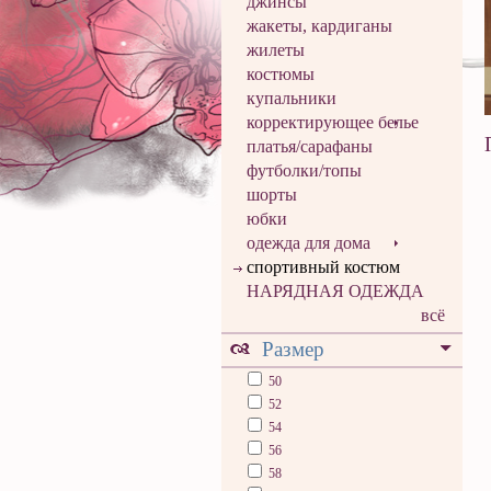
джинсы
жакеты, кардиганы
жилеты
костюмы
купальники
корректирующее белье
платья/сарафаны
футболки/топы
шорты
юбки
одежда для дома
спортивный костюм
НАРЯДНАЯ ОДЕЖДА
всё
Размер
50
52
54
56
58