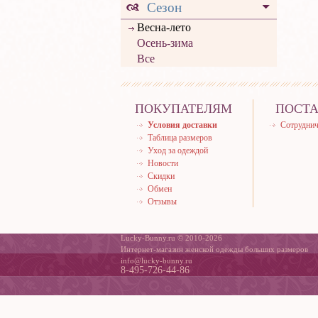
Сезон
Весна-лето
Осень-зима
Все
ПОКУПАТЕЛЯМ
ПОСТ
Условия доставки
Сотруднич
Таблица размеров
Уход за одеждой
Новости
Скидки
Обмен
Отзывы
Lucky-Bunny.ru © 2010-2026
Интернет-магазин женской одежды больших размеров
info@lucky-bunny.ru
8-495-726-44-86