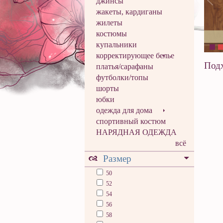
джинсы
жакеты, кардиганы
жилеты
костюмы
купальники
корректирующее белье
Подх
платья/сарафаны
футболки/топы
шорты
юбки
одежда для дома
спортивный костюм
НАРЯДНАЯ ОДЕЖДА
всё
Размер
50
52
54
56
58