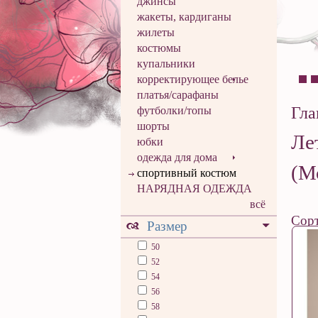
джинсы
жакеты, кардиганы
жилеты
костюмы
купальники
корректирующее белье
платья/сарафаны
Гла
футболки/топы
шорты
Ле
юбки
одежда для дома
(М
спортивный костюм
НАРЯДНАЯ ОДЕЖДА
всё
Сорт
Размер
50
52
54
56
58