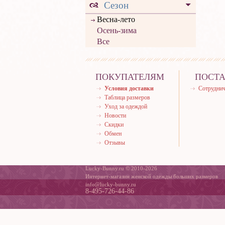
Сезон
Весна-лето
Осень-зима
Все
ПОКУПАТЕЛЯМ
ПОСТ
Условия доставки
Сотруднич
Таблица размеров
Уход за одеждой
Новости
Скидки
Обмен
Отзывы
Lucky-Bunny.ru © 2010-2026
Интернет-магазин женской одежды больших размеров
info@lucky-bunny.ru
8-495-726-44-86