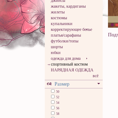
джинсы
жакеты, кардиганы
жилеты
костюмы
купальники
корректирующее белье
Подх
платья/сарафаны
футболки/топы
шорты
юбки
одежда для дома
спортивный костюм
НАРЯДНАЯ ОДЕЖДА
всё
Размер
50
52
54
56
58