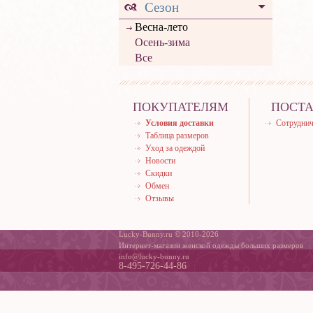
Сезон
Весна-лето
Осень-зима
Все
ПОКУПАТЕЛЯМ
ПОСТ
Условия доставки
Сотруднич
Таблица размеров
Уход за одеждой
Новости
Скидки
Обмен
Отзывы
Lucky-Bunny.ru © 2010-2026
Интернет-магазин женской одежды больших размеров
info@lucky-bunny.ru
8-495-726-44-86