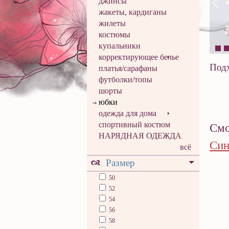
джинсы
жакеты, кардиганы
жилеты
костюмы
купальники
корректирующее белье
Подх
платья/сарафаны
футболки/топы
шорты
юбки
одежда для дома
спортивный костюм
Смо
НАРЯДНАЯ ОДЕЖДА
Син
всё
Размер
50
52
54
56
58