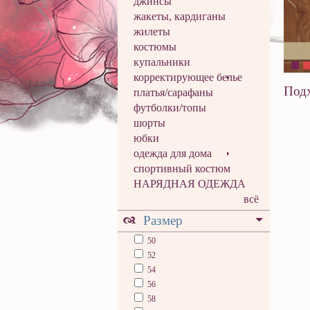
джинсы
жакеты, кардиганы
жилеты
костюмы
купальники
корректирующее белье
Подх
платья/сарафаны
футболки/топы
шорты
юбки
одежда для дома
спортивный костюм
НАРЯДНАЯ ОДЕЖДА
всё
Размер
50
52
54
56
58