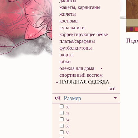
джинсы
жакеты, кардиганы
жилеты
костюмы
купальники
корректирующее белье
Подх
платья/сарафаны
футболки/топы
шорты
юбки
одежда для дома
спортивный костюм
НАРЯДНАЯ ОДЕЖДА
всё
Размер
50
52
54
56
58