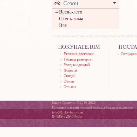
Сезон
Весна-лето
Осень-зима
Все
ПОКУПАТЕЛЯМ
ПОСТ
Условия доставки
Сотруднич
Таблица размеров
Уход за одеждой
Новости
Скидки
Обмен
Отзывы
Lucky-Bunny.ru © 2010-2026
Интернет-магазин женской одежды больших размеров
info@lucky-bunny.ru
8-495-726-44-86