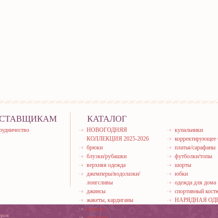
СТАВЩИКАМ
КАТАЛОГ
рудничество
НОВОГОДНЯЯ
купальники
КОЛЛЕКЦИЯ 2025-2026
корректирующее 
брюки
платья/сарафаны
блузки/рубашки
футболки/топы
верхняя одежда
шорты
джемперы/водолазки/
юбки
лонгсливы
одежда для дома
джинсы
спортивный кос
жакеты, кардиганы
НАРЯДНАЯ ОД
жилеты
еров
костюмы