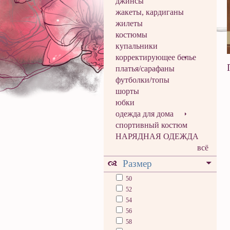
джинсы
жакеты, кардиганы
жилеты
костюмы
купальники
корректирующее белье
платья/сарафаны
футболки/топы
шорты
юбки
одежда для дома
спортивный костюм
НАРЯДНАЯ ОДЕЖДА
всё
Размер
50
52
54
56
58