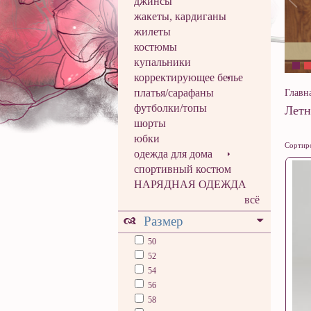
джинсы
жакеты, кардиганы
жилеты
костюмы
купальники
корректирующее белье
платья/сарафаны
Главн
футболки/топы
Летн
шорты
юбки
Сортиро
одежда для дома
спортивный костюм
НАРЯДНАЯ ОДЕЖДА
всё
Размер
50
52
54
56
58