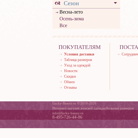
Сезон
Весна-лето
Осень-зима
Все
ПОКУПАТЕЛЯМ
ПОСТ
Условия доставки
Сотруднич
Таблица размеров
Уход за одеждой
Новости
Скидки
Обмен
Отзывы
Lucky-Bunny.ru © 2010-2026
Интернет-магазин женской одежды больших размеров
info@lucky-bunny.ru
8-495-726-44-86