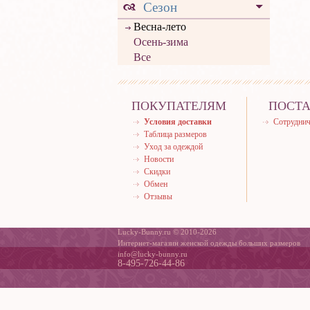
Сезон
Весна-лето
Осень-зима
Все
ПОКУПАТЕЛЯМ
ПОСТ
Условия доставки
Сотруднич
Таблица размеров
Уход за одеждой
Новости
Скидки
Обмен
Отзывы
Lucky-Bunny.ru © 2010-2026
Интернет-магазин женской одежды больших размеров
info@lucky-bunny.ru
8-495-726-44-86