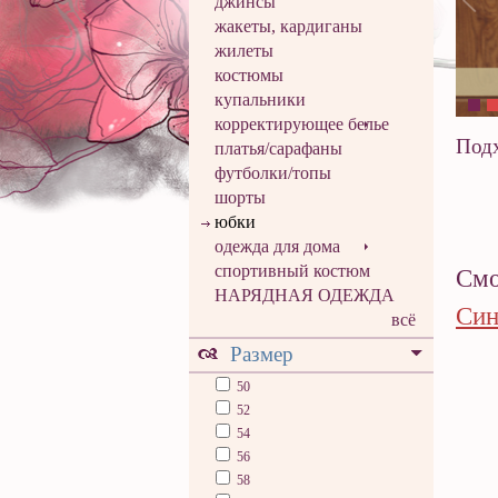
джинсы
жакеты, кардиганы
жилеты
костюмы
купальники
корректирующее белье
Подх
платья/сарафаны
футболки/топы
шорты
юбки
одежда для дома
спортивный костюм
Смо
НАРЯДНАЯ ОДЕЖДА
Син
всё
Размер
50
52
54
56
58