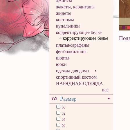
джинсы
жакеты, кардиганы
жилеты
костюмы
купальники
корректирующее белье
Подх
корректирующее бельё
платья/сарафаны
футболки/топы
шорты
юбки
одежда для дома
спортивный костюм
НАРЯДНАЯ ОДЕЖДА
всё
Размер
50
52
54
56