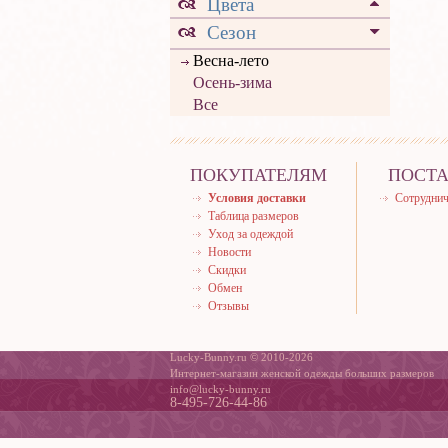
Цвета
Сезон
Весна-лето
Осень-зима
Все
ПОКУПАТЕЛЯМ
ПОСТ
Условия доставки
Сотруднич
Таблица размеров
Уход за одеждой
Новости
Скидки
Обмен
Отзывы
Lucky-Bunny.ru © 2010-2026
Интернет-магазин женской одежды больших размеров
info@lucky-bunny.ru
8-495-726-44-86