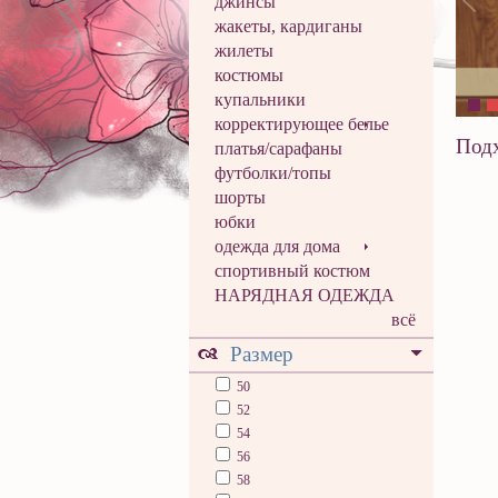
джинсы
жакеты, кардиганы
жилеты
костюмы
купальники
корректирующее белье
Подх
платья/сарафаны
футболки/топы
шорты
юбки
одежда для дома
спортивный костюм
НАРЯДНАЯ ОДЕЖДА
всё
Размер
50
52
54
56
58