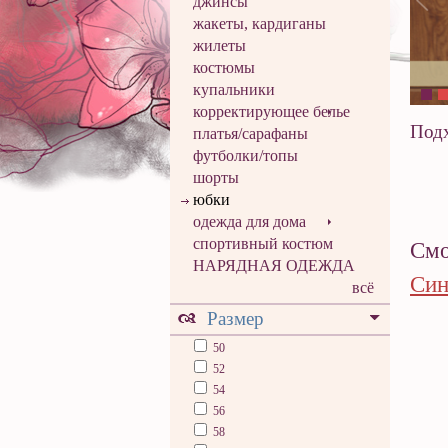
джинсы
жакеты, кардиганы
жилеты
костюмы
купальники
корректирующее белье
Подх
платья/сарафаны
футболки/топы
шорты
юбки
одежда для дома
спортивный костюм
Смо
НАРЯДНАЯ ОДЕЖДА
Син
всё
Размер
50
52
54
56
58