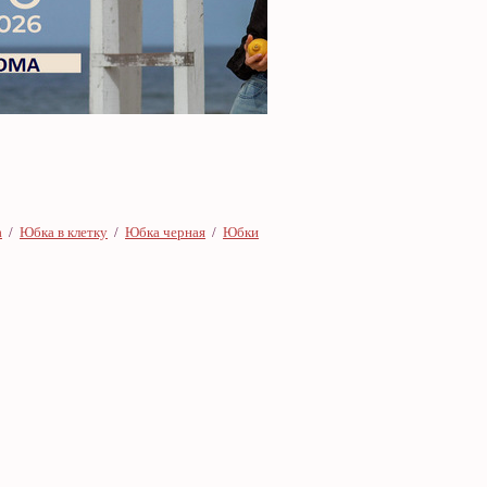
а
/
Юбка в клетку
/
Юбка черная
/
Юбки