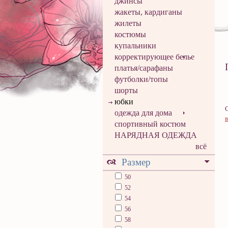
джинсы
жакеты, кардиганы
жилеты
костюмы
купальники
корректирующее белье
платья/сарафаны
футболки/топы
шорты
юбки
одежда для дома
спортивный костюм
НАРЯДНАЯ ОДЕЖДА
всё
Размер
50
52
54
56
58