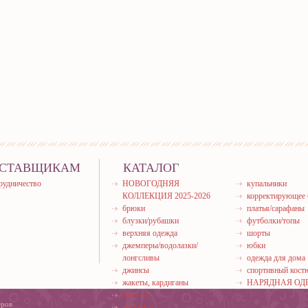
СТАВЩИКАМ
КАТАЛОГ
рудничество
НОВОГОДНЯЯ
купальники
КОЛЛЕКЦИЯ 2025-2026
корректирующее 
брюки
платья/сарафаны
блузки/рубашки
футболки/топы
верхняя одежда
шорты
джемперы/водолазки/
юбки
лонгсливы
одежда для дома
джинсы
спортивный кос
жакеты, кардиганы
НАРЯДНАЯ ОД
жилеты
еров
костюмы