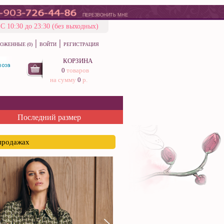
ПЕРЕЗВОНИТЬ МНЕ
С 10:30 до 23:30 (без выходных)
|
|
ОЖЕННЫЕ (0)
ВОЙТИ
РЕГИСТРАЦИЯ
КОРЗИНА
0
товаров
на сумму
0
р.
Последний размер
спродажах