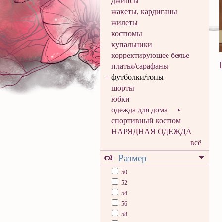
джинсы
жакеты, кардиганы
жилеты
костюмы
купальники
корректирующее белье
платья/сарафаны
футболки/топы
шорты
юбки
одежда для дома
спортивный костюм
НАРЯДНАЯ ОДЕЖДА
всё
Размер
50
52
54
56
58