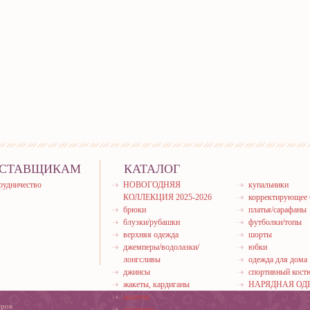
СТАВЩИКАМ
КАТАЛОГ
рудничество
НОВОГОДНЯЯ
купальники
КОЛЛЕКЦИЯ 2025-2026
корректирующее 
брюки
платья/сарафаны
блузки/рубашки
футболки/топы
верхняя одежда
шорты
джемперы/водолазки/
юбки
лонгсливы
одежда для дома
джинсы
спортивный кос
жакеты, кардиганы
НАРЯДНАЯ ОД
жилеты
еров
костюмы