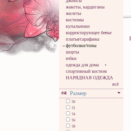
джинсы
жакеты, кардиганы
жилеты
костюмы
купальники
корректирующее белье
платья/сарафаны
футболки/топы
шорты
юбки
одежда для дома
спортивный костюм
НАРЯДНАЯ ОДЕЖДА
всё
Размер
50
52
54
56
58