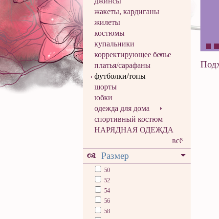
джинсы
жакеты, кардиганы
жилеты
костюмы
купальники
корректирующее белье
Подх
платья/сарафаны
футболки/топы
шорты
юбки
одежда для дома
спортивный костюм
НАРЯДНАЯ ОДЕЖДА
всё
Размер
50
52
54
56
58