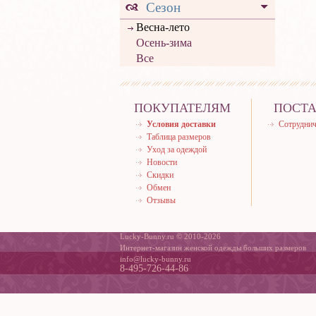
Сезон
Весна-лето
Осень-зима
Все
ПОКУПАТЕЛЯМ
ПОСТ
Условия доставки
Сотруднич
Таблица размеров
Уход за одеждой
Новости
Скидки
Обмен
Отзывы
Lucky-Bunny.ru © 2010-2026
Интернет-магазин женской одежды больших размеров
info@lucky-bunny.ru
8-495-726-44-86