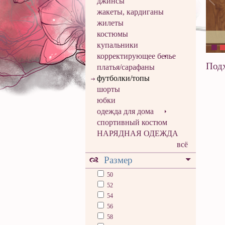
джинсы
жакеты, кардиганы
жилеты
костюмы
купальники
корректирующее белье
Подх
платья/сарафаны
футболки/топы
шорты
юбки
одежда для дома
спортивный костюм
НАРЯДНАЯ ОДЕЖДА
всё
Размер
50
52
54
56
58