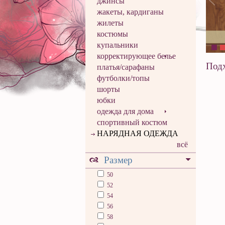
джинсы
жакеты, кардиганы
жилеты
костюмы
купальники
корректирующее белье
Подх
платья/сарафаны
футболки/топы
шорты
юбки
одежда для дома
спортивный костюм
НАРЯДНАЯ ОДЕЖДА
всё
Размер
50
52
54
56
58