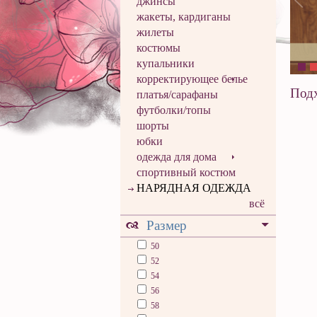
джинсы
жакеты, кардиганы
жилеты
костюмы
купальники
корректирующее белье
Подх
платья/сарафаны
футболки/топы
шорты
юбки
одежда для дома
спортивный костюм
НАРЯДНАЯ ОДЕЖДА
всё
Размер
50
52
54
56
58