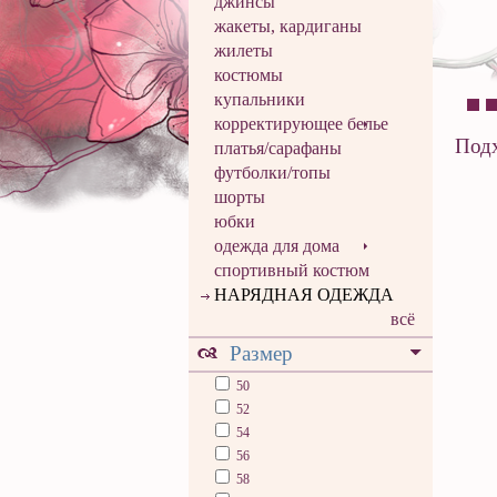
джинсы
жакеты, кардиганы
жилеты
костюмы
купальники
корректирующее белье
Подх
платья/сарафаны
футболки/топы
шорты
юбки
одежда для дома
спортивный костюм
НАРЯДНАЯ ОДЕЖДА
всё
Размер
50
52
54
56
58