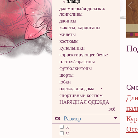
плащи
джемперы/водолазки/
лонгсливы
джинсы
жакеты, кардиганы
жилеты
костюмы
По
купальники
корректирующее белье
платья/сарафаны
футболки/топы
шорты
юбки
Смо
одежда для дома
спортивный костюм
Дли
НАРЯДНАЯ ОДЕЖДА
пал
всё
Кур
Размер
50
Осе
52