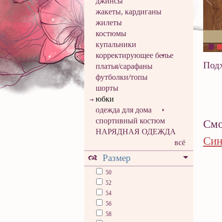
джинсы
жакеты, кардиганы
жилеты
костюмы
купальники
корректирующее белье
Подх
платья/сарафаны
футболки/топы
шорты
юбки
одежда для дома
спортивный костюм
Смо
НАРЯДНАЯ ОДЕЖДА
Син
всё
Размер
50
52
54
56
58