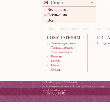
Сезон
Весна-лето
Осень-зима
Все
ПОКУПАТЕЛЯМ
ПОСТ
Условия доставки
Сотруднич
Таблица размеров
Уход за одеждой
Новости
Скидки
Обмен
Отзывы
Lucky-Bunny.ru © 2010-2026
Интернет-магазин женской одежды больших размеров
info@lucky-bunny.ru
8-495-726-44-86