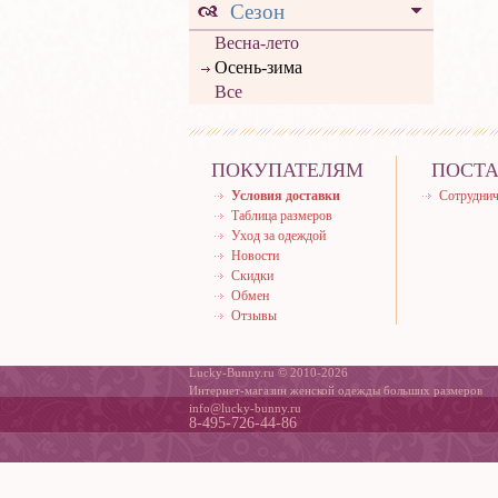
Сезон
Весна-лето
Осень-зима
Все
ПОКУПАТЕЛЯМ
ПОСТ
Условия доставки
Сотруднич
Таблица размеров
Уход за одеждой
Новости
Скидки
Обмен
Отзывы
Lucky-Bunny.ru © 2010-2026
Интернет-магазин женской одежды больших размеров
info@lucky-bunny.ru
8-495-726-44-86