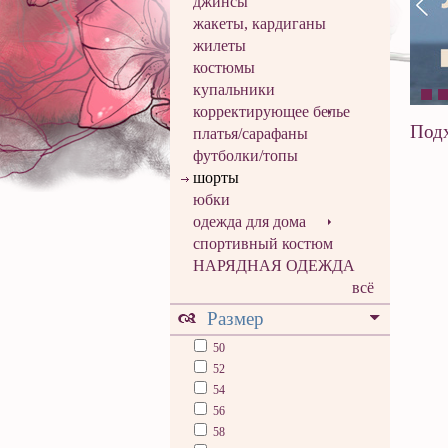
джинсы
жакеты, кардиганы
жилеты
костюмы
купальники
корректирующее белье
Подх
платья/сарафаны
футболки/топы
шорты
юбки
одежда для дома
спортивный костюм
НАРЯДНАЯ ОДЕЖДА
всё
Размер
50
52
54
56
58