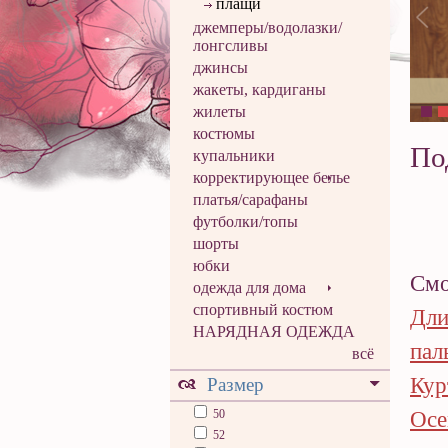
плащи
джемперы/водолазки/
лонгсливы
джинсы
жакеты, кардиганы
жилеты
костюмы
По
купальники
корректирующее белье
платья/сарафаны
футболки/топы
шорты
юбки
Смо
одежда для дома
спортивный костюм
Дли
НАРЯДНАЯ ОДЕЖДА
пал
всё
Кур
Размер
50
Осе
52