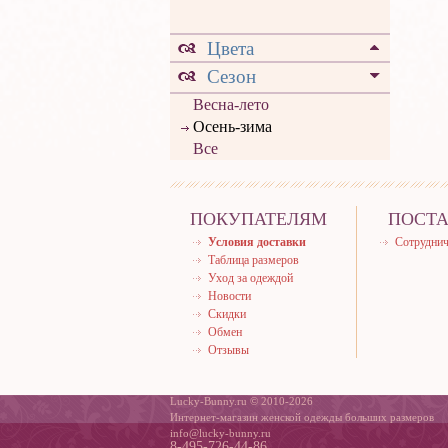
Цвета
Сезон
Весна-лето
Осень-зима
Все
ПОКУПАТЕЛЯМ
ПОСТ
Условия доставки
Сотруднич
Таблица размеров
Уход за одеждой
Новости
Скидки
Обмен
Отзывы
Lucky-Bunny.ru © 2010-2026
Интернет-магазин женской одежды больших размеров
info@lucky-bunny.ru
8-495-726-44-86