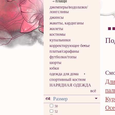
плащи
джемперы/водолазки/
лонгсливы
джинсы
жакеты, кардиганы
жилеты
костюмы
По
купальники
корректирующее белье
платья/сарафаны
футболки/топы
шорты
юбки
Смо
одежда для дома
спортивный костюм
Дли
НАРЯДНАЯ ОДЕЖДА
пал
всё
Кур
Размер
50
Осе
52