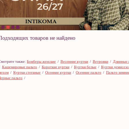
Подходящих товаров не найдено
Смотрите также:
Бомберы женские
/
Весенние куртки
/
Ветровки
/
Длинные 
/
Кашемировые пальто
/
Короткие куртки
/
Куртки белые
/
Куртки демисез
мехом
/
Куртки стеганые
/
Осенние куртки
/
Осенние пальто
/
Пальто зимни
Черные пальто
/