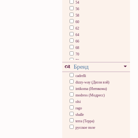
54
56
58
60
62
64
66
68
70
72
Бренд
74
76
cadrelli
78
dizzy-way (Диззи вэй)
80
intikoma (Интикома)
modress (Модресс)
olsi
rago
shalle
terra (Терра)
русское поле