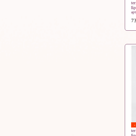
te
Б
ар
73
te
Б