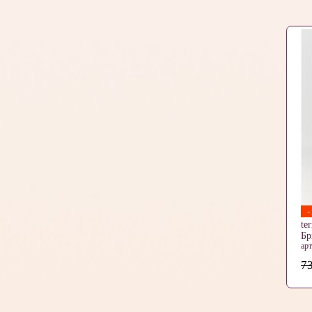
te
Б
ар
73