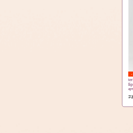
te
Б
ар
73