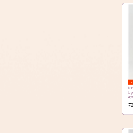
te
Б
ар
72