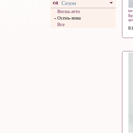
Сезон
te
Весна-лето
Б
Осень-зима
ар
Все
81