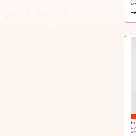
ар
72
te
Б
ар