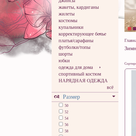
джинсы
жакеты, кардиганы
жилеты
костюмы
купальники
корректирующее белье
платья/сарафаны
Главн
футболки/топы
Зимн
шорты
юбки
Сортиро
одежда для дома
спортивный костюм
НАРЯДНАЯ ОДЕЖДА
всё
Размер
50
52
54
56
58