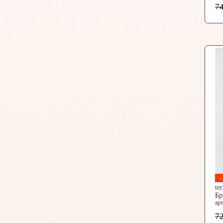
74
te
Б
ар
72