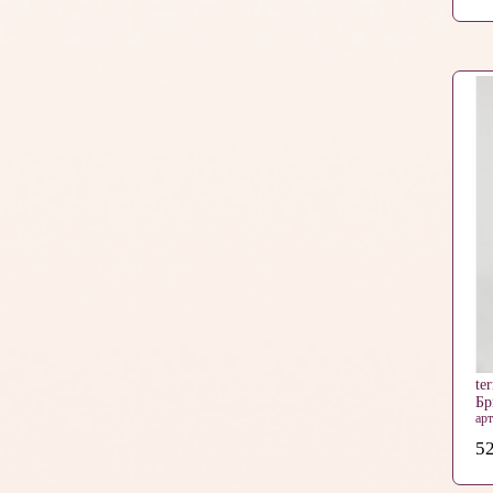
te
Б
ар
52