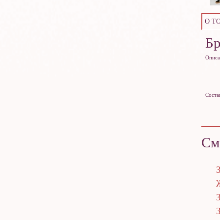
О Т
Б
Описа
Соста
См