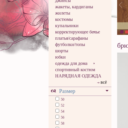
джинсы
жакеты, кардиганы
жилеты
костюмы
купальники
корректирующее белье
платья/сарафаны
бр
футболки/топы
шорты
юбки
одежда для дома
спортивный костюм
НАРЯДНАЯ ОДЕЖДА
всё
Размер
50
52
54
56
58