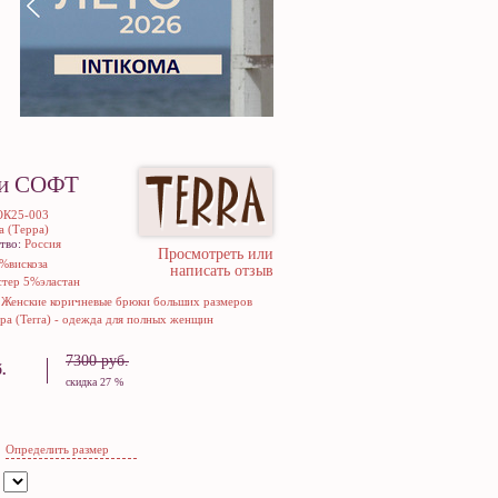
и СОФТ
ОК25-003
ra (Терра)
тво:
Россия
Просмотреть или
%вискоза
написать отзыв
тер 5%эластан
:
Женские коричневые брюки больших размеров
а (Terra) - одежда для полных женщин
7300 руб.
.
скидка 27 %
Определить размер