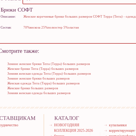
Брюки СОФТ
Описание:
Женские коричневые брюки больших размеров СОФТ Терра (Terra) - одежд
Состав:
70%вискоза 25%полиэстер 5%эластан
Смотрите также:
Зимние женские брюки Terra (Терра) больших размеров
Женские брюки Terra (Терра) больших размеров
Зимняя женская одежда Terra (Терра) больших размеров
Зимние женские брюки больших размеров
Женская одежда Terra (Терра) больших размеров
Женские брюки больших размеров
Зимняя женская одежда больших размеров
СТАВЩИКАМ
КАТАЛОГ
рудничество
НОВОГОДНЯЯ
купальники
КОЛЛЕКЦИЯ 2025-2026
корректирующее 
брюки
платья/сарафаны