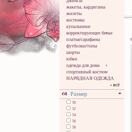
джинсы
жакеты, кардиганы
жилеты
костюмы
купальники
корректирующее белье
платья/сарафаны
футболки/топы
шорты
юбки
одежда для дома
спортивный костюм
НАРЯДНАЯ ОДЕЖДА
всё
Размер
50
52
54
56
58