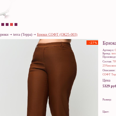
брюки
terra (Терра)
Брюки СОФТ (ОК25-003)
Брюк
-27%
Артикул:
Бренд:
ter
Производс
Состав:
70
25%полиэс
Описание
СОФТ Терр
Цена
5329 руб
Размер:
Цвет: