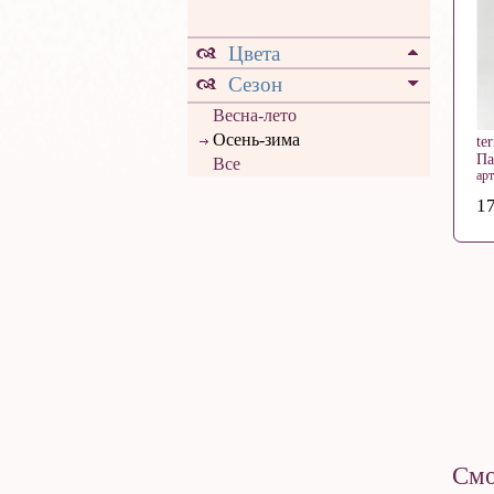
Цвета
Сезон
Весна-лето
Осень-зима
te
П
Все
ар
17
Смо