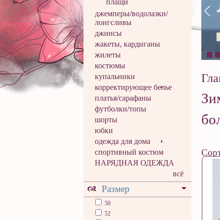
плащи
джемперы/водолазки/
лонгсливы
джинсы
жакеты, кардиганы
жилеты
костюмы
Гла
купальники
корректирующее белье
Зи
платья/сарафаны
футболки/топы
бо
шорты
юбки
одежда для дома
Сорт
спортивный костюм
НАРЯДНАЯ ОДЕЖДА
всё
Размер
50
52