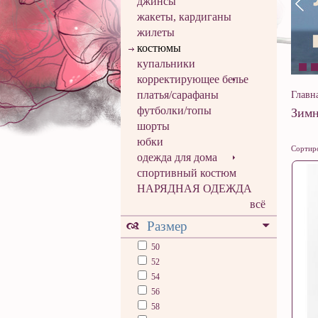
джинсы
жакеты, кардиганы
жилеты
костюмы
купальники
корректирующее белье
платья/сарафаны
Главн
футболки/топы
Зимн
шорты
юбки
Сортиро
одежда для дома
спортивный костюм
НАРЯДНАЯ ОДЕЖДА
всё
Размер
50
52
54
56
58