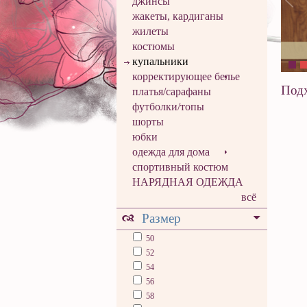
джинсы
жакеты, кардиганы
жилеты
костюмы
купальники
корректирующее белье
Подх
платья/сарафаны
футболки/топы
шорты
юбки
одежда для дома
спортивный костюм
НАРЯДНАЯ ОДЕЖДА
всё
Размер
50
52
54
56
58