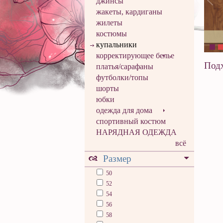
джинсы
жакеты, кардиганы
жилеты
костюмы
купальники
корректирующее белье
Подх
платья/сарафаны
футболки/топы
шорты
юбки
одежда для дома
спортивный костюм
НАРЯДНАЯ ОДЕЖДА
всё
Размер
50
52
54
56
58