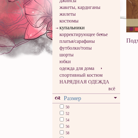
джинсы
жакеты, кардиганы
жилеты
костюмы
купальники
корректирующее белье
Подх
платья/сарафаны
футболки/топы
шорты
юбки
одежда для дома
спортивный костюм
НАРЯДНАЯ ОДЕЖДА
всё
Размер
50
52
54
56
58