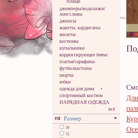
плащи
джемперы/водолазки/
лонгсливы
джинсы
жакеты, кардиганы
жилеты
костюмы
По
купальники
корректирующее белье
платья/сарафаны
футболки/топы
шорты
юбки
Смо
одежда для дома
спортивный костюм
Дли
НАРЯДНАЯ ОДЕЖДА
пал
всё
Кур
Размер
50
Осе
52