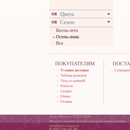
Цвета
Сезон
Весна-лето
Осень-зима
Все
ПОКУПАТЕЛЯМ
ПОСТ
Условия доставки
Сотруднич
Таблица размеров
Уход за одеждой
Новости
Скидки
Обмен
Отзывы
Lucky-Bunny.ru © 2010-2026
Интернет-магазин женской одежды больших размеров
info@lucky-bunny.ru
8-495-726-44-86