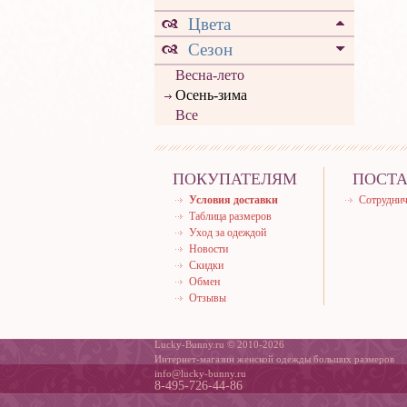
Цвета
Сезон
Весна-лето
Осень-зима
Все
ПОКУПАТЕЛЯМ
ПОСТ
Условия доставки
Сотруднич
Таблица размеров
Уход за одеждой
Новости
Скидки
Обмен
Отзывы
Lucky-Bunny.ru © 2010-2026
Интернет-магазин женской одежды больших размеров
info@lucky-bunny.ru
8-495-726-44-86