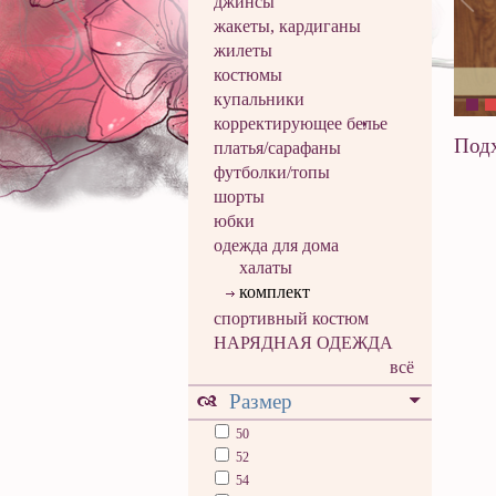
джинсы
жакеты, кардиганы
жилеты
костюмы
купальники
корректирующее белье
Подх
платья/сарафаны
футболки/топы
шорты
юбки
одежда для дома
халаты
комплект
спортивный костюм
НАРЯДНАЯ ОДЕЖДА
всё
Размер
50
52
54