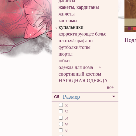
джинсы
жакеты, кардиганы
жилеты
костюмы
купальники
корректирующее белье
Подх
платья/сарафаны
футболки/топы
шорты
юбки
одежда для дома
спортивный костюм
НАРЯДНАЯ ОДЕЖДА
всё
Размер
50
52
54
56
58