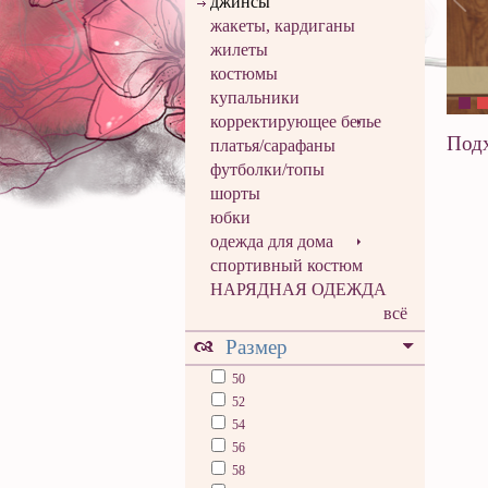
джинсы
жакеты, кардиганы
жилеты
костюмы
купальники
корректирующее белье
Подх
платья/сарафаны
футболки/топы
шорты
юбки
одежда для дома
спортивный костюм
НАРЯДНАЯ ОДЕЖДА
всё
Размер
50
52
54
56
58