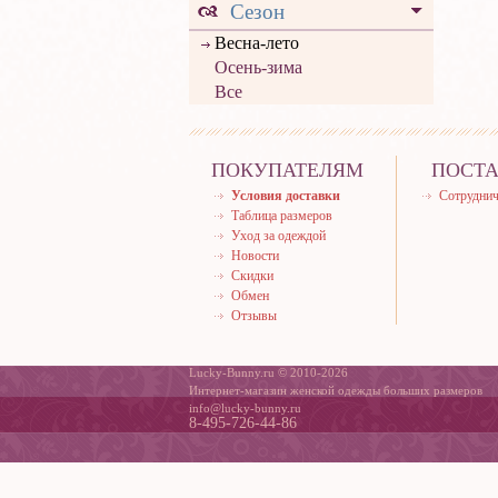
Сезон
Весна-лето
Осень-зима
Все
ПОКУПАТЕЛЯМ
ПОСТ
Условия доставки
Сотруднич
Таблица размеров
Уход за одеждой
Новости
Скидки
Обмен
Отзывы
Lucky-Bunny.ru © 2010-2026
Интернет-магазин женской одежды больших размеров
info@lucky-bunny.ru
8-495-726-44-86