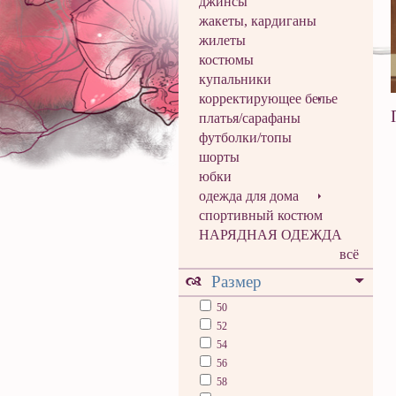
джинсы
жакеты, кардиганы
жилеты
костюмы
купальники
корректирующее белье
платья/сарафаны
футболки/топы
шорты
юбки
одежда для дома
спортивный костюм
НАРЯДНАЯ ОДЕЖДА
всё
Размер
50
52
54
56
58