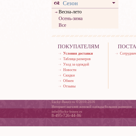
Сезон
Весна-лето
Осень-зима
Все
ПОКУПАТЕЛЯМ
ПОСТ
Условия доставки
Сотруднич
Таблица размеров
Уход за одеждой
Новости
Скидки
Обмен
Отзывы
Lucky-Bunny.ru © 2010-2026
Интернет-магазин женской одежды больших размеров
info@lucky-bunny.ru
8-495-726-44-86