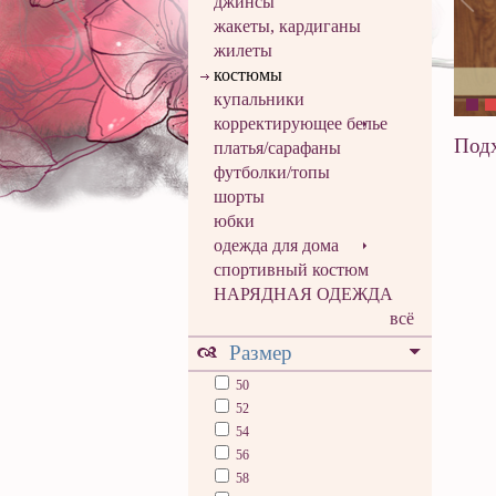
джинсы
жакеты, кардиганы
жилеты
костюмы
купальники
корректирующее белье
Подх
платья/сарафаны
футболки/топы
шорты
юбки
одежда для дома
спортивный костюм
НАРЯДНАЯ ОДЕЖДА
всё
Размер
50
52
54
56
58