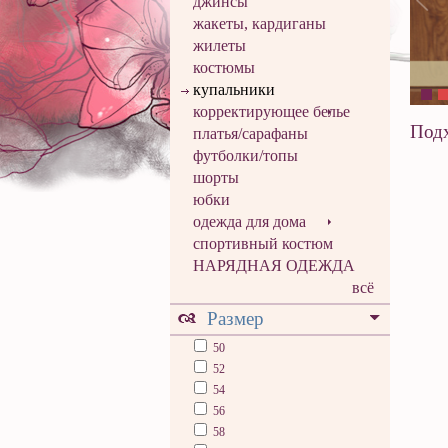
джинсы
жакеты, кардиганы
жилеты
костюмы
купальники
корректирующее белье
Подх
платья/сарафаны
футболки/топы
шорты
юбки
одежда для дома
спортивный костюм
НАРЯДНАЯ ОДЕЖДА
всё
Размер
50
52
54
56
58