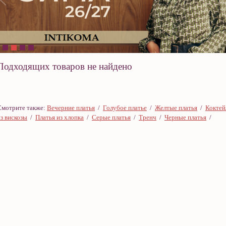
Подходящих товаров не найдено
Смотрите также:
Вечерние платья
/
Голубое платье
/
Желтые платья
/
Коктей
з вискозы
/
Платья из хлопка
/
Серые платья
/
Тренч
/
Черные платья
/