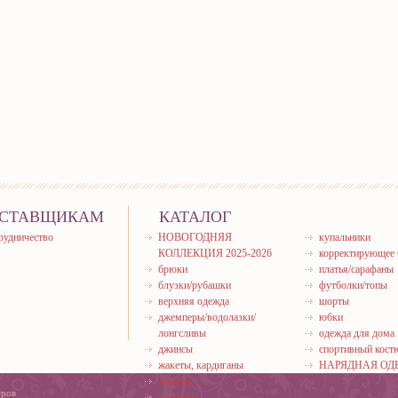
СТАВЩИКАМ
КАТАЛОГ
рудничество
НОВОГОДНЯЯ
купальники
КОЛЛЕКЦИЯ 2025-2026
корректирующее 
брюки
платья/сарафаны
блузки/рубашки
футболки/топы
верхняя одежда
шорты
джемперы/водолазки/
юбки
лонгсливы
одежда для дома
джинсы
спортивный кос
жакеты, кардиганы
НАРЯДНАЯ ОД
жилеты
еров
костюмы