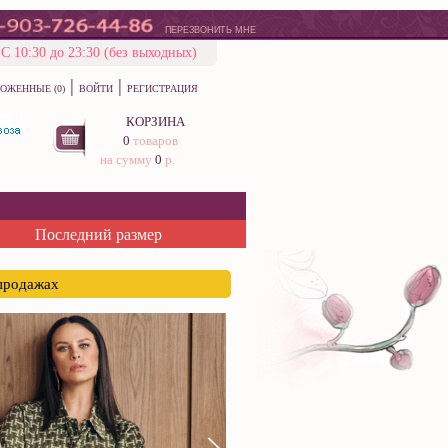
ПЕРЕЗВОНИТЬ МНЕ
С 10:30 до 23:30 (без выходных)
|
|
ОЖЕННЫЕ (0)
ВОЙТИ
РЕГИСТРАЦИЯ
КОРЗИНА
0
товаров
на сумму
0
р.
Последний размер
спродажах