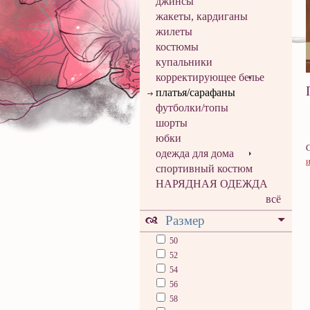
джинсы
жакеты, кардиганы
жилеты
костюмы
купальники
корректирующее белье
платья/сарафаны
футболки/топы
шорты
юбки
одежда для дома
и
спортивный костюм
НАРЯДНАЯ ОДЕЖДА
всё
Размер
50
52
54
56
58