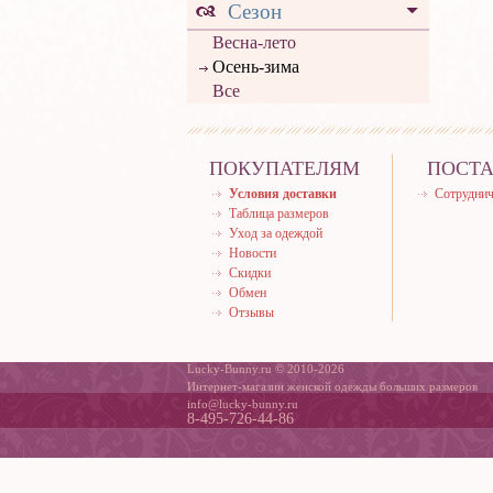
Сезон
Весна-лето
Осень-зима
Все
ПОКУПАТЕЛЯМ
ПОСТ
Условия доставки
Сотруднич
Таблица размеров
Уход за одеждой
Новости
Скидки
Обмен
Отзывы
Lucky-Bunny.ru © 2010-2026
Интернет-магазин женской одежды больших размеров
info@lucky-bunny.ru
8-495-726-44-86