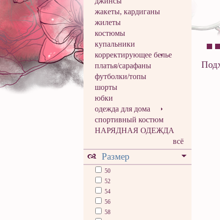
джинсы
жакеты, кардиганы
жилеты
костюмы
купальники
корректирующее белье
Подх
платья/сарафаны
футболки/топы
шорты
юбки
одежда для дома
спортивный костюм
НАРЯДНАЯ ОДЕЖДА
всё
Размер
50
52
54
56
58