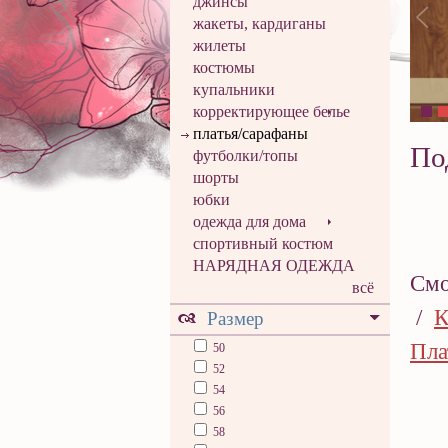
джинсы
жакеты, кардиганы
жилеты
костюмы
купальники
корректирующее белье
платья/сарафаны
По
футболки/топы
шорты
юбки
одежда для дома
спортивный костюм
НАРЯДНАЯ ОДЕЖДА
Смо
всё
/
К
Размер
Пла
50
52
54
56
58