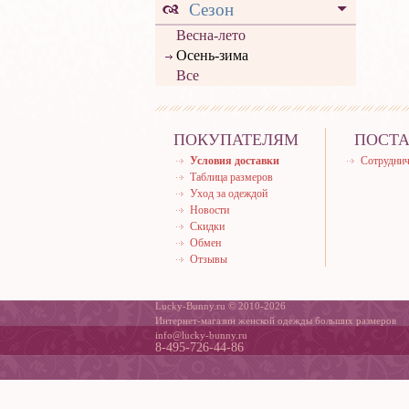
Сезон
Весна-лето
Осень-зима
Все
ПОКУПАТЕЛЯМ
ПОСТ
Условия доставки
Сотруднич
Таблица размеров
Уход за одеждой
Новости
Скидки
Обмен
Отзывы
Lucky-Bunny.ru © 2010-2026
Интернет-магазин женской одежды больших размеров
info@lucky-bunny.ru
8-495-726-44-86