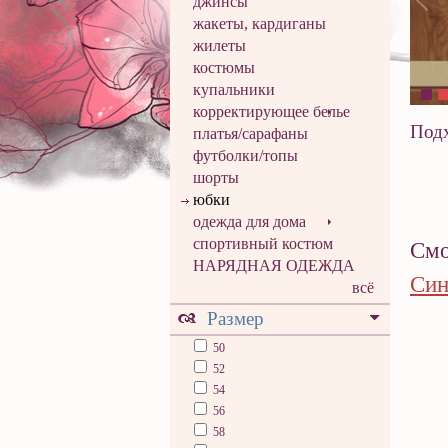
джинсы
жакеты, кардиганы
жилеты
костюмы
купальники
корректирующее белье
Подх
платья/сарафаны
футболки/топы
шорты
юбки
одежда для дома
спортивный костюм
Смо
НАРЯДНАЯ ОДЕЖДА
Син
всё
Размер
50
52
54
56
58